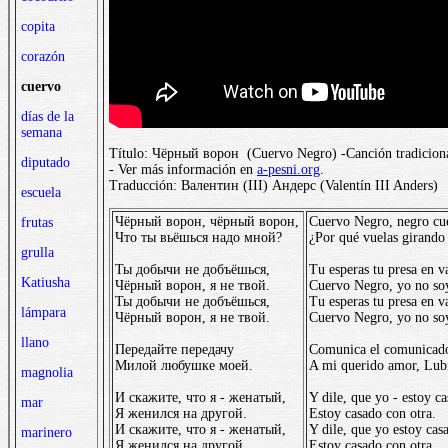
copita
corazón
cuervo
días de la
semana
Título: Чёрный ворон (Cuervo Negro) -Canción tradiciona
diputado
- Ver más información en
a-pesni.org
.
Traducción: Валентин (III) Андерс (Valentín III Anders)
escuela
Чёрный ворон, чёрный ворон,
Cuervo Negro, negro cu
frutas
Что ты вьёшься надо мной?
¿Por qué vuelas girando
grulla
Ты добычи не добъёшься,
Tu esperas tu presa en v
Katiusha
Чёрный ворон, я не твой.
Cuervo Negro, yo no so
Ты добычи не добъёшься,
Tu esperas tu presa en v
lámpara
Чёрный ворон, я не твой.
Cuervo Negro, yo no so
llano
Передайте передачу
Comunica el comunicad
Милой любушке моей.
A mi querido amor, Lub
magnolia
И скажите, что я - женатый,
Y dile, que yo - estoy c
mar
Я женился на другой.
Estoy casado con otra.
И скажите, что я - женатый,
Y dile, que yo estoy cas
marinero
Я женился на другой.
Estoy casado con otra.