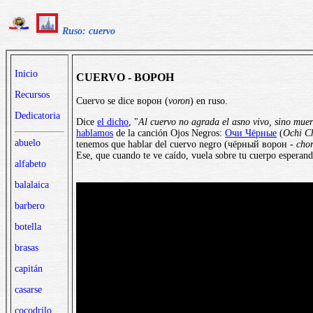
Ruso: cuervo
Inicio
CUERVO - ВОРОН
Recursos
Cuervo se dice ворон (
voron
) en ruso.
Dedicatoria
Dice
el dicho
, "
Al cuervo no agrada el asno vivo, sino muer
hablamos
de la canción Ojos Negros:
Очи Чёрные
(
Ochi C
abuelo
tenemos que hablar del cuervo negro (чёрный ворон -
cho
Ese, que cuando te ve caído, vuela sobre tu cuerpo esperan
alfabeto
balalaica
barbero
botella
brasas
capitán
casarse
cocodrilo