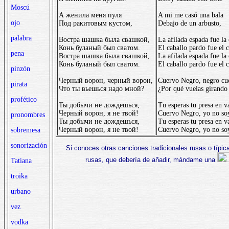
Moscú
А женила меня пуля
A mi me casó una bala
ojo
Под ракитовым кустом,
Debajo de un arbusto,
palabra
Востра шашка была свашкой,
La afilada espada fue la
Конь буланый был сватом.
El caballo pardo fue el 
pena
Востра шашка была свашкой,
La afilada espada fue la
Конь буланый был сватом.
El caballo pardo fue el 
pinzón
Черный ворон, черный ворон,
Cuervo Negro, negro cu
pirata
Что ты вьешься надо мной?
¿Por qué vuelas girando
profético
Ты добычи не дождешься,
Tu esperas tu presa en v
Черный ворон, я не твой!
Cuervo Negro, yo no so
pronombres
Ты добычи не дождешься,
Tu esperas tu presa en v
Черный ворон, я не твой!
Cuervo Negro, yo no so
sobremesa
sonorización
Si conoces otras canciones tradicionales rusas o típic
rusas, que debería de añadir, mándame una
Tatiana
troika
urbano
vez
vodka