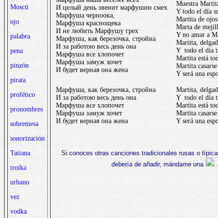
Muestra Martita
Moscú
И целый день звенит марфушин смех
Y todo el día s
Марфуша черноока,
Martita de ojos
ojo
Марфуша краснощека
Marta de mejill
И не любить Марфушу грех
Y no amar a Ma
palabra
Марфуша, как березочка, стройна
Martita, delga
И за работою весь день она
Y todo el día t
pena
Марфуша все хлопочет
Martita está t
Марфуша замуж хочет
pinzón
Martita casarse
И будет верная она жена
Y será una espo
pirata
Марфуша, как березочка, стройна
Martita, delga
profético
И за работою весь день она
Y todo el día t
Марфуша все хлопочет
Martita está t
pronombres
Марфуша замуж хочет
Martita casarse
И будет верная она жена
Y será una espo
sobremesa
sonorización
Si conoces otras canciones tradicionales rusas o típic
Tatiana
debería de añadir, mándame una
troika
urbano
vez
vodka