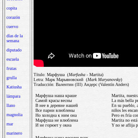
copita
corazón
cuervo
días de la
semana
diputado
escuela
frutas
Título: Марфуша (
Marfusha
- Martita)
grulla
Letra: Марк Марьяновский (
Mark Maryanovsky
)
Traducción: Валентин (III) Андерс (Valentín Anders)
Katiusha
Марфуша наша краше
Martita, nuestr
lámpara
Самой красы весны
La más bella p
В нее в деревне нашей
En su pueblo, 
llano
Все парни влюблены
niños les encan
magnolia
Но холодна к ним она
Pero es fría con
Марфуша не влюблена
Martita no est
mar
И не горюет у окна
Y no se aflija 
marinero
Марфуша наша веселее всех