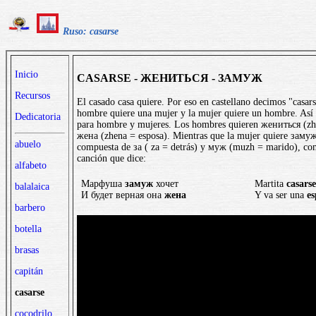
Ruso: casarse
Inicio
CASARSE - ЖЕНИТЬСЯ - ЗАМУЖ
Recursos
El casado casa quiere. Por eso en castellano decimos "casars
hombre quiere una mujer y la mujer quiere un hombre. Así 
Dedicatoria
para hombre y mujeres. Los hombres quieren жениться (zhe
жена (zhena = esposa). Mientras que la mujer quiere замуж
abuelo
compuesta de за ( za = detrás) y муж (muzh = marido), co
canción que dice:
alfabeto
Марфуша
замуж
хочет
Martita
casarse
balalaica
И будет верная она
жена
Y va ser una
es
barbero
botella
brasas
capitán
casarse
cocodrilo