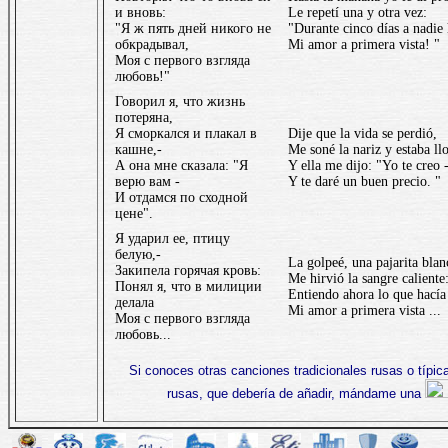
и вновь:
Le repetí una y otra vez:
"Я ж пять дней никого не
"Durante cinco días a nadie
обкрадывал,
Mi amor a primera vista! "
Моя с первого взгляда
любовь!"
Говорил я, что жизнь
потеряна,
Я сморкался и плакал в
Dije que la vida se perdió,
кашне,-
Me soné la nariz y estaba ll
А она мне сказала: "Я
Y ella me dijo: "Yo te creo 
верю вам -
Y te daré un buen precio. "
И отдамся по сходной
цене".
Я ударил ее, птицу
белую,-
La golpeé, una pajarita blan
Закипела горячая кровь:
Me hirvió la sangre caliente
Понял я, что в милиции
Entiendo ahora lo que hacía 
делала
Mi amor a primera vista ...
Моя с первого взгляда
любовь...
Si conoces otras canciones tradicionales rusas o típic
rusas, que debería de añadir, mándame una