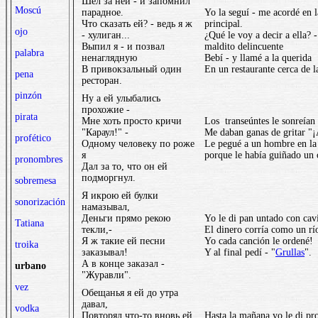
Шел за ней - и запомнил
Moscú
парадное.
Yo la seguí - me acordé en l
Что сказать ей? - ведь я ж
principal.
ojo
- хулиган...
¿Qué le voy a decir a ella? 
Выпил я - и позвал
maldito delincuente
palabra
ненаглядную
Bebí - y llamé a la querida
В привокзальный один
En un restaurante cerca de l
pena
ресторан.
pinzón
Ну а ей улыбались
прохожие -
pirata
Мне хоть просто кричи
Los transeúntes le sonreían 
"Караул!" -
Me daban ganas de gritar "¡
profético
Одному человеку по роже
Le pegué a un hombre en la 
я
porque le había guiñado un 
pronombres
Дал за то, что он ей
подморгнул.
sobremesa
Я икрою ей булки
sonorización
намазывал,
Деньги прямо рекою
Yo le di pan untado con cavi
Tatiana
текли,-
El dinero corría como un rí
Я ж такие ей песни
Yo cada canción le ordené!
troika
заказывал!
Y al final pedí - "
Grullas
".
А в конце заказал -
urbano
"Журавли".
vez
Обещанья я ей до утра
давал,
vodka
Повторял что-то вновь ей
Hasta la mañana yo le di pr