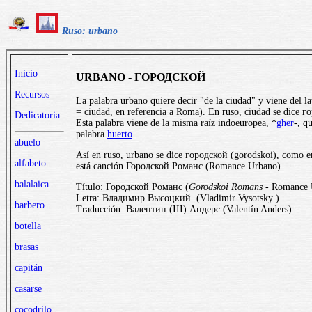
Ruso: urbano
Inicio
URBANO - ГОРОДСКОЙ
Recursos
La palabra urbano quiere decir "de la ciudad" y viene del l
= ciudad, en referencia a Roma). En ruso, ciudad se dice г
Dedicatoria
Esta palabra viene de la misma raíz indoeuropea, *
gher
-, q
palabra
huerto
.
abuelo
Así en ruso, urbano se dice городской (gorodskoi), como en
alfabeto
está canción Городской Романс (Romance Urbano).
balalaica
Título: Городской Романс (
Gorodskoi Romans
- Romance 
Letra: Владимир Высоцкий (Vladimir Vysotsky )
barbero
Traducción: Валентин (III) Андерс (Valentín Anders)
botella
brasas
capitán
casarse
cocodrilo