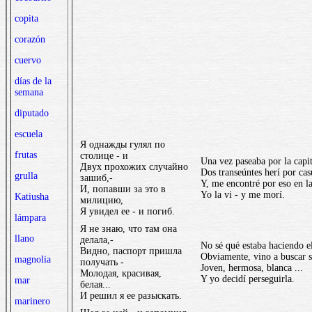
copita
corazón
cuervo
días de la
semana
diputado
escuela
Я однажды гулял по
frutas
столице - и
Una vez paseaba por la capit
Двух прохожих случайно
Dos transeúntes herí por cas
grulla
зашиб,-
Y, me encontré por eso en la
И, попавши за это в
Yo la vi - y me morí.
Katiusha
милицию,
Я увидел ее - и погиб.
lámpara
Я не знаю, что там она
llano
делала,-
No sé qué estaba haciendo ell
Видно, паспорт пришла
Obviamente, vino a buscar s
magnolia
получать -
Joven, hermosa, blanca ...
Молодая, красивая,
Y yo decidí perseguirla.
mar
белая...
И решил я ее разыскать.
marinero